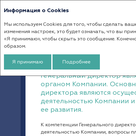
Информация о Cookies
Годовой отчет 
Мы используем Cookies для того, чтобы сделать ва
изменения настроек, это будет означать, что вы пр
Корпоративное управление
«Я принимаю», чтобы скрыть это сообщение. Конечн
образом.
Генеральный дир
Я принимаю
Подробнее
Генеральный директор явл
органом Компании. Основн
директора являются осуще
деятельностью Компании и 
ее развития.
К компетенции Генерального директо
деятельностью Компании, вопросы пл