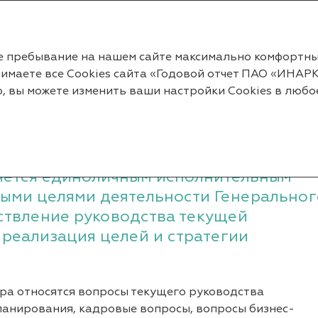
2022
ше пребывание на нашем сайте максимально комфортн
инимаете все Cookies сайта «Годовой отчет ПАО «ИНАРК
Генеральный директор
о, вы можете изменить ваши настройки Cookies в люб
ектор
яется единоличным исполнительным
ыми целями деятельности Генеральног
ствление руководства текущей
реализация целей и стратегии
ра относятся вопросы текущего руководства
анирования, кадровые вопросы, вопросы бизнес-